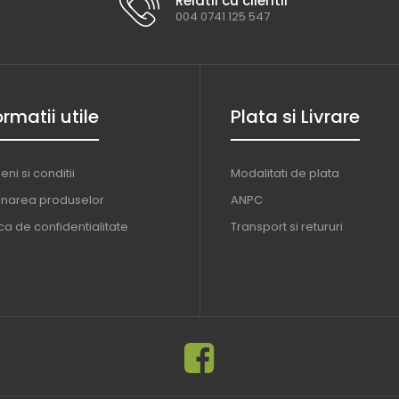
Relatii cu clientii
004 0741 125 547
ormatii utile
Plata si Livrare
ni si conditii
Modalitati de plata
rnarea produselor
ANPC
ica de confidentialitate
Transport si retururi