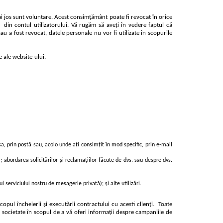
i jos sunt voluntare. Acest consimțământ poate fi revocat în orice
din contul utilizatorului. Vă rugăm să aveți în vedere faptul că
 a fost revocat, datele personale nu vor fi utilizate în scopurile
e ale website-ului.
a, prin poștă sau, acolo unde ați consimțit în mod specific, prin e-mail
i); abordarea solicitărilor și reclamațiilor făcute de dvs. sau despre dvs.
 serviciului nostru de mesagerie privată); și alte utilizări.
opul încheierii și executării contractului cu acesti clienți.
Toate
e societate în scopul de a vă oferi informații despre campaniile de