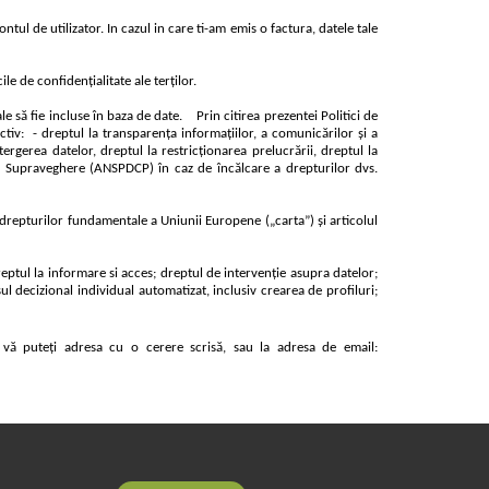
ul de utilizator. In cazul in care ti-am emis o factura, datele tale
le de confidențialitate ale terților.
 să fie incluse în baza de date.
Prin citirea prezentei Politici de
ctiv:
- dreptul la transparența informațiilor, a comunicărilor și a
tergerea datelor, dreptul la restricționarea prelucrării, dreptul la
de Supraveghere (ANSPDCP) în caz de încălcare a drepturilor dvs.
 drepturilor fundamentale a Uniunii Europene („carta”) şi articolul
reptul la informare si acces; dreptul de intervenție asupra datelor;
sul decizional individual automatizat, inclusiv crearea de profiluri;
 vă puteți adresa cu o cerere scrisă, sau la adresa de email: