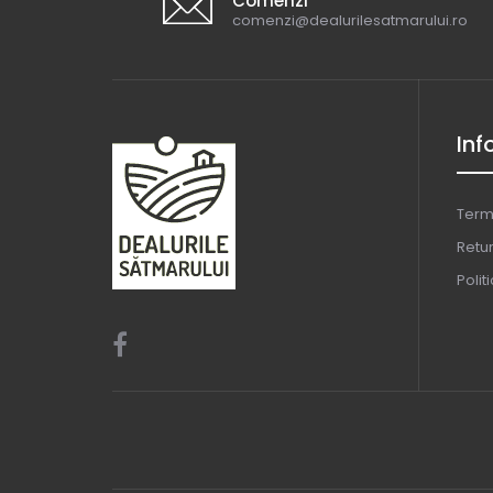
Comenzi
comenzi@dealurilesatmarului.ro
Inf
Terme
Retu
Polit